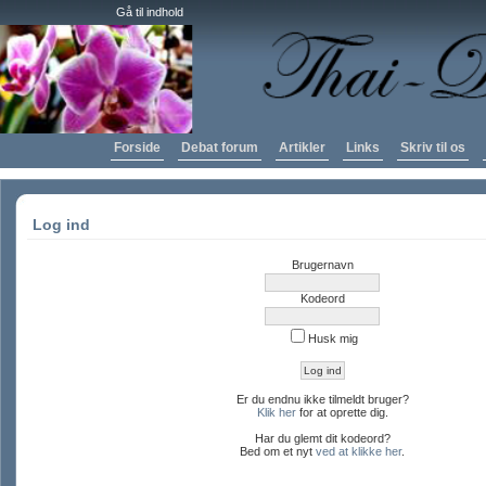
Gå til indhold
Forside
Debat forum
Artikler
Links
Skriv til os
Log ind
Brugernavn
Kodeord
Husk mig
Er du endnu ikke tilmeldt bruger?
Klik her
for at oprette dig.
Har du glemt dit kodeord?
Bed om et nyt
ved at klikke her
.