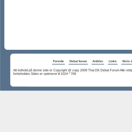
Forside
Debat forum
Artikler
Links
Skriv t
Alt indhold på denne side er Copyright @ copy 2009 Thai DK Debat Forum Alle rett
forbeholdes Siden er optimeret til 1024 * 768