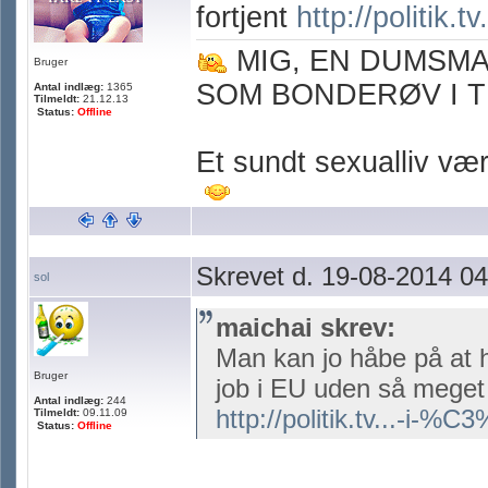
fortjent
http://politik.
MIG, EN DUMSM
Bruger
SOM BONDERØV I T
Antal indlæg:
1365
Tilmeldt:
21.12.13
Status:
Offline
Et sundt sexualliv værn
Skrevet d. 19-08-2014 04
sol
maichai skrev:
Man kan jo håbe på at 
Bruger
job i EU uden så meget 
Antal indlæg:
244
http://politik.tv...-i-%C
Tilmeldt:
09.11.09
Status:
Offline