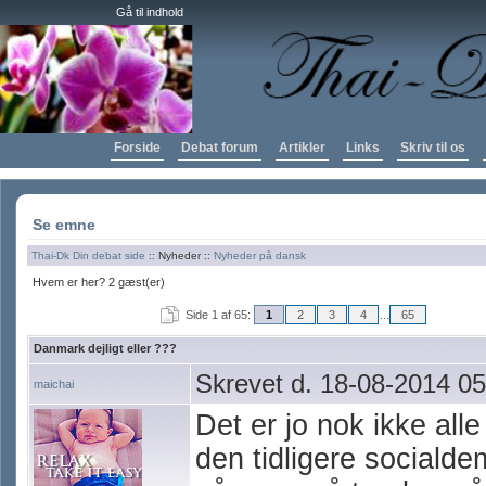
Gå til indhold
Forside
Debat forum
Artikler
Links
Skriv til os
Se emne
Thai-Dk Din debat side
:: Nyheder ::
Nyheder på dansk
Hvem er her? 2 gæst(er)
Side 1 af 65:
1
2
3
4
...
65
Danmark dejligt eller ???
Skrevet d. 18-08-2014 05
maichai
Det er jo nok ikke all
den tidligere socialde