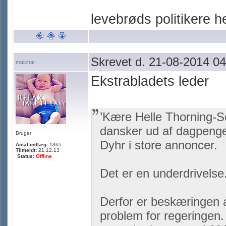
levebrøds politikere 
Skrevet d. 21-08-2014 04
maichai
Ekstrabladets leder
’Kære Helle Thorning-Sc
dansker ud af dagpenge
Bruger
Dyhr i store annoncer.
Antal indlæg:
1365
Tilmeldt:
21.12.13
Status:
Offline
Det er en underdrivelse.
Derfor er beskæringen 
problem for regeringen.