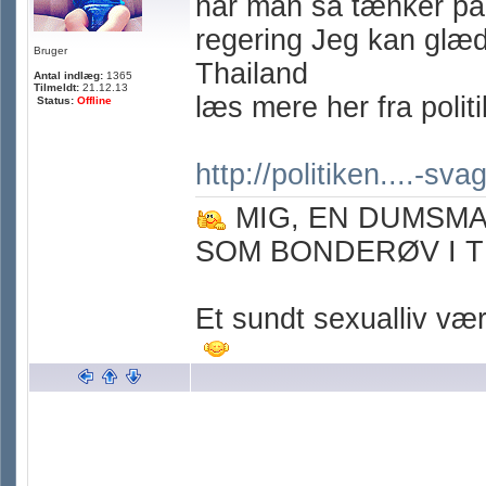
når man så tænker på 
regering Jeg kan glæde
Bruger
Thailand
Antal indlæg:
1365
Tilmeldt:
21.12.13
læs mere her fra polit
Status:
Offline
http://politiken....-sva
MIG, EN DUMSM
SOM BONDERØV I T
Et sundt sexualliv værn