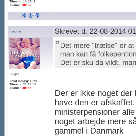
Tilmeldt:
10.02.11
Status:
Offline
Skrevet d. 22-08-2014 01
maichai
Det mere "trælse" er at 
man kan få folkepention, 
Det er sku da vildt, man
Bruger
Antal indlæg:
1365
Tilmeldt:
21.12.13
Status:
Offline
Der er ikke noget der 
have den er afskaffet. 
ministerpensioner alle
noget arbejde mere så
gammel i Danmark