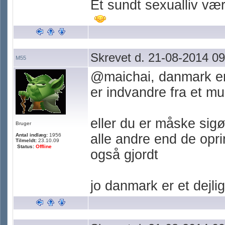
Et sundt sexualliv værn
Skrevet d. 21-08-2014 09
M55
@maichai, danmark er 
er indvandre fra et mu
eller du er måske sigøj
Bruger
alle andre end de opri
Antal indlæg:
1956
Tilmeldt:
23.10.09
Status:
Offline
også gjordt
jo danmark er et dejlig