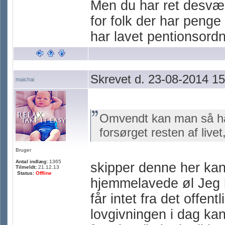
Men du har ret desværr
for folk der har penge
har lavet pentionsordn
Skrevet d. 23-08-2014 15
maichai
Omvendt kan man så håb
forsørget resten af livet
Bruger
Antal indlæg:
1365
skipper denne her ka
Tilmeldt:
21.12.13
Status:
Offline
hjemmelavede øl Jeg
får intet fra det offent
lovgivningen i dag ka