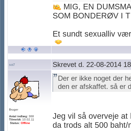
MIG, EN DUMSM
SOM BONDERØV I T
Et sundt sexualliv værn
Skrevet d. 22-08-2014 18
soi7
Der er ikke noget der he
den er afskaffet. så er 
Bruger
Jeg vil så overveje at
Antal indlæg:
368
Tilmeldt:
10.02.11
da trods alt 500 baht
Status:
Offline