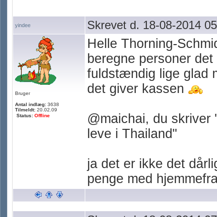
Skrevet d. 18-08-2014 05
yindee
Helle Thorning-Schmi
beregne personer det 
fuldstændig lige glad 
det giver kassen
Bruger
Antal indlæg:
3638
Tilmeldt:
20.02.09
@maichai, du skriver 
Status:
Offline
leve i Thailand"
ja det er ikke det dårl
penge med hjemmefr