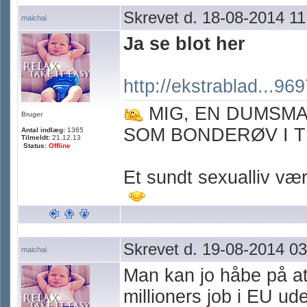
Skrevet d. 18-08-2014 11
maichai
Ja se blot her
http://ekstrablad...96
MIG, EN DUMSM
Bruger
SOM BONDERØV I T
Antal indlæg:
1365
Tilmeldt:
21.12.13
Status:
Offline
Et sundt sexualliv værn
Skrevet d. 19-08-2014 03
maichai
Man kan jo håbe på at
millioners job i EU u