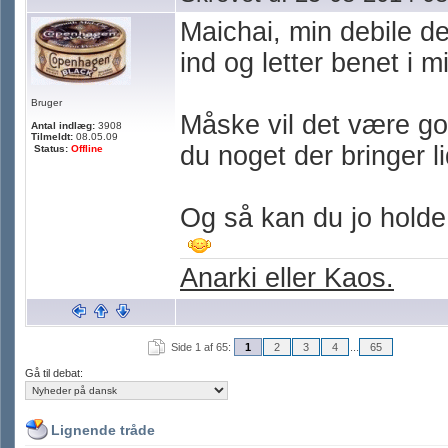
Maichai, min debile de
ind og letter benet i 
Bruger
Måske vil det være go
Antal indlæg:
3908
Tilmeldt:
08.05.09
du noget der bringer li
Status:
Offline
Og så kan du jo holde
Anarki eller Kaos.
Side 1 af 65:
1
2
3
4
...
65
Gå til debat:
Lignende tråde