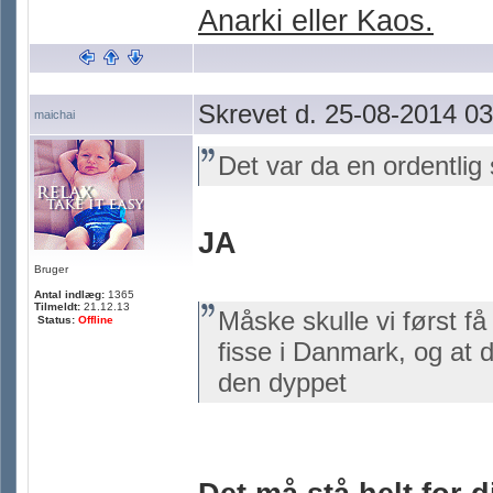
Anarki eller Kaos.
Skrevet d. 25-08-2014 03
maichai
Det var da en ordentlig 
JA
Bruger
Antal indlæg:
1365
Tilmeldt:
21.12.13
Måske skulle vi først få
Status:
Offline
fisse i Danmark, og at du 
den dyppet