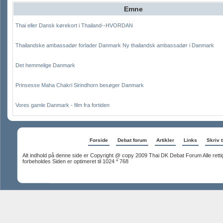
Emne
Thai eller Dansk kørekort i Thailand--HVORDAN
Thailandske ambassadør forlader Danmark Ny thailandsk ambassadør i Danmark
Det hemmelige Danmark
Prinsesse Maha Chakri Sirindhorn besøger Danmark
Vores gamle Danmark - film fra fortiden
Forside
Debat forum
Artikler
Links
Skriv t
Alt indhold på denne side er Copyright @ copy 2009 Thai DK Debat Forum Alle rett
forbeholdes Siden er optimeret til 1024 * 768