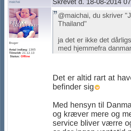
Skrevet d. 18-08-2014 07
maichai
@maichai, du skriver "J
Thailand"
ja det er ikke det dårli
Bruger
med hjemmefra danma
Antal indlæg:
1365
Tilmeldt:
21.12.13
Status:
Offline
Det er altid rart at h
befinder sig
Med hensyn til Danma
og kræver mere og mere
service bliver værre o