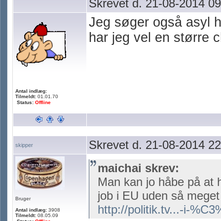
Skrevet d. 21-08-2014 09
Jeg søger også asyl h
har jeg vel en større 
Antal indlæg:
Tilmeldt:
01.01.70
Status:
Offline
Skrevet d. 21-08-2014 22
skipper
maichai skrev:
Man kan jo håbe på at 
job i EU uden så meget 
Bruger
http://politik.tv...-i-%C
Antal indlæg:
3908
Tilmeldt:
08.05.09