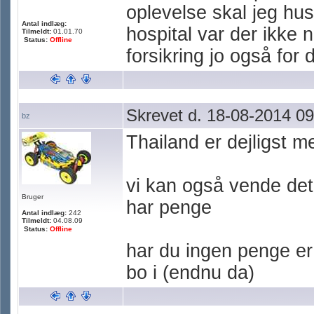
oplevelse skal jeg hu
Antal indlæg:
hospital var der ikke 
Tilmeldt:
01.01.70
Status:
Offline
forsikring jo også for 
Skrevet d. 18-08-2014 09
bz
Thailand er dejligst m
vi kan også vende det
Bruger
har penge
Antal indlæg:
242
Tilmeldt:
04.08.09
Status:
Offline
har du ingen penge er 
bo i (endnu da)