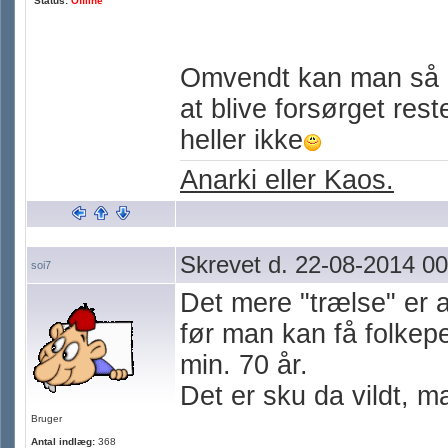
Status:
Offline
Omvendt kan man så h
at blive forsørget rest
heller ikke
Anarki eller Kaos.
Skrevet d. 22-08-2014 00
soi7
Det mere "trælse" er a
før man kan få folkepen
min. 70 år.
Det er sku da vildt, m
Bruger
Antal indlæg:
368