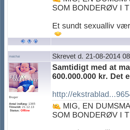
SOM BONDERØV I T
Et sundt sexualliv værn
Skrevet d. 21-08-2014 08
maichai
Samtidigt med at ma
600.000.000 kr. Det 
http://ekstrablad...96
Bruger
MIG, EN DUMSM
Antal indlæg:
1365
Tilmeldt:
21.12.13
Status:
Offline
SOM BONDERØV I T