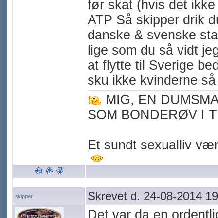
før skat (hvis det ikke
ATP Så skipper drik d
danske & svenske sta
lige som du så vidt je
at flytte til Sverige b
sku ikke kvinderne så
MIG, EN DUMSM
SOM BONDERØV I T
Et sundt sexualliv værn
Skrevet d. 24-08-2014 19
skipper
Det var da en ordentli