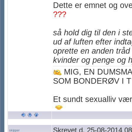
Dette er emnet og ove
???
så hold dig til den i 
ud af luften efter in
oprette en anden tråd
kvinder og penge og 
MIG, EN DUMSM
SOM BONDERØV I T
Et sundt sexualliv værn
Skrevet d. 25-08-2014 08
skipper