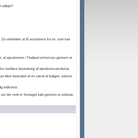
t udlejet?
. Du anbefales at få assistance fra en, som kan
set, at ejendomme i Thailand erhverves gennem et
r ikke medføre beskatning af ejendomsværdiskat.
kan blive beskattet af en værdi af boligen, selvom
lig indkomst.
er om der reelt er foretaget køb gennem et selskab.