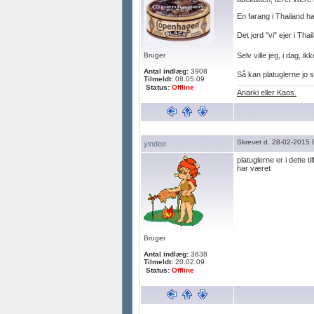
En farang i Thailand h
Det jord "vi" ejer i Th
Bruger
Selv ville jeg, i dag, 
Antal indlæg:
3908
Så kan platuglerne jo 
Tilmeldt:
08.05.09
Status:
Offline
Anarki eller Kaos.
Skrevet d. 28-02-2015 
yindee
platuglerne er i dette
har været
Bruger
Antal indlæg:
3638
Tilmeldt:
20.02.09
Status:
Offline