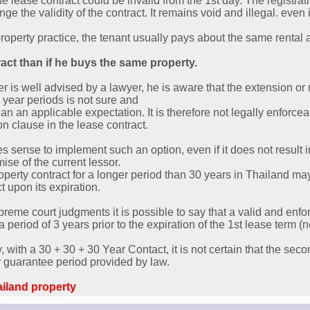
e lease contract could be invalid from the 1st day. The registrati
e the validity of the contract. It remains void and illegal. even if
roperty practice, the tenant usually pays about the same rental
act than if he buys the same property.
er is well advised by a lawyer, he is aware that the extension or
 year periods is not sure and
n an applicable expectation. It is therefore not legally enforcea
n clause in the lease contract.
s sense to implement such an option, even if it does not result in
ise of the current lessor.
operty contract for a longer period than 30 years in Thailand m
t upon its expiration.
reme court judgments it is possible to say that a valid and enf
 period of 3 years prior to the expiration of the 1st lease term (n
, with a 30 + 30 + 30 Year Contact, it is not certain that the sec
r guarantee period provided by law.
iland property