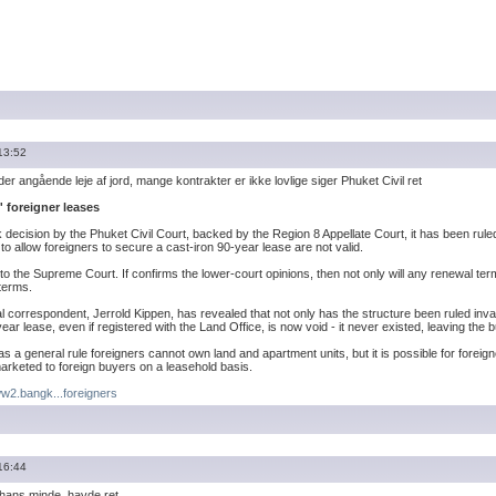
13:52
der angående leje af jord, mange kontrakter er ikke lovlige siger Phuket Civil ret
' foreigner leases
cision by the Phuket Civil Court, backed by the Region 8 Appellate Court, it has been rule
to allow foreigners to secure a cast-iron 90-year lease are not valid.
o the Supreme Court. If confirms the lower-court opinions, then not only will any renewal term
 terms.
 correspondent, Jerrold Kippen, has revealed that not only has the structure been ruled inval
year lease, even if registered with the Land Office, is now void - it never existed, leaving the 
s a general rule foreigners cannot own land and apartment units, but it is possible for foreig
rketed to foreign buyers on a leasehold basis.
ww2.bangk...foreigners
16:44
hans minde, havde ret.