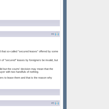
#4
d that so-called “secured leases” offered by some
 of "secured" leases by foreigners be invalid, but
id but the courts' decision may mean that the
buyer with two handfuls of nothing.
ners to lease them and that is the reason why
#5