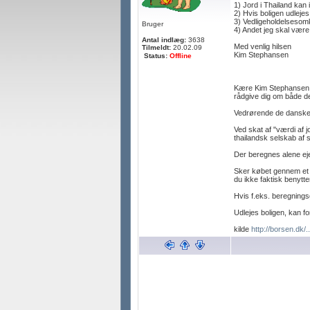
1) Jord i Thailand kan 
2) Hvis boligen udlejes
3) Vedligeholdelsesomk
Bruger
4) Andet jeg skal være
Antal indlæg:
3638
Med venlig hilsen
Tilmeldt:
20.02.09
Kim Stephansen
Status:
Offline
Kære Kim Stephansen. I
rådgive dig om både de
Vedrørende de danske s
Ved skat af "værdi af 
thailandsk selskab a
Der beregnes alene eje
Sker købet gennem et se
du ikke faktisk benytte
Hvis f.eks. beregnings
Udlejes boligen, kan fo
kilde
http://borsen.dk/