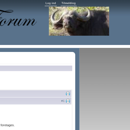
Log ind
Tilmelding
#1
 foretages.