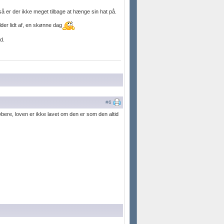
så er der ikke meget tilbage at hænge sin hat på.
lder lidt af, en skønne dag
d.
#6
bere, loven er ikke lavet om den er som den altid