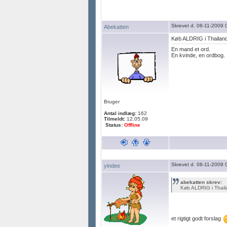
Skrevet d. 08-11-2009 
Abekatten
Køb ALDRIG i Thailand, 
En mand et ord.
En kvinde, en ordbog.
Bruger
Antal indlæg:
162
Tilmeldt:
12.05.09
Status:
Offline
Skrevet d. 08-11-2009 
yindee
abekatten skrev:
Køb ALDRIG i Thailan
et rigtigt godt forslag