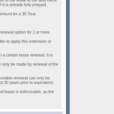
on of the lease at the land office
 it is already fully prepaid.
 amount for a 30 Year
 renewal option for 1 or more
ble to apply this extension or
 a certain lease renewal, it is
ay only be made by renewal of the
orceable renewal can only be
ot 30 years prior to expiration)
ond lease is enforceable, as the