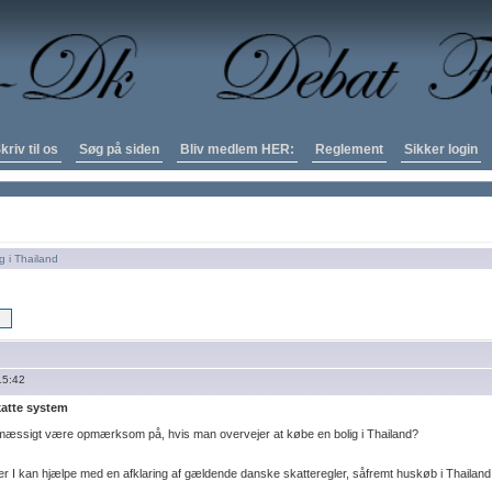
kriv til os
Søg på siden
Bliv medlem HER:
Reglement
Sikker login
g i Thailand
15:42
katte system
æssigt være opmærksom på, hvis man overvejer at købe en bolig i Thailand?
 I kan hjælpe med en afklaring af gældende danske skatteregler, såfremt huskøb i Thailand