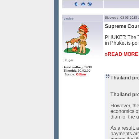
Skrevet d. 03-03-2025 
yindee
Supreme Court 
PHUKET: The Tha
in Phuket is poi
»READ MORE .
Bruger
Antal indlæg:
3638
Tilmeldt:
20.02.09
Status:
Offline
Thailand pro
Thailand pr
However, the 
economics of 
than for the 
As a result, 
payments are 