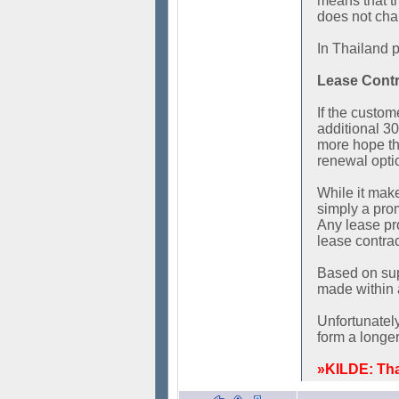
means that th
does not chang
In Thailand p
Lease Contr
If the custom
additional 30
more hope tha
renewal optio
While it make
simply a prom
Any lease pr
lease contrac
Based on sup
made within a
Unfortunately
form a longe
»KILDE: Tha