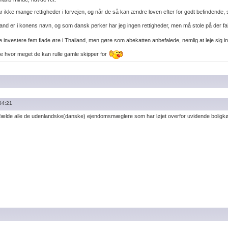
ar ikke mange rettigheder i forvejen, og når de så kan ændre loven efter for godt befindende, 
ailand er i konens navn, og som dansk perker har jeg ingen rettigheder, men må stole på der fa
ikke investere fem flade øre i Thailand, men gøre som abekatten anbefalede, nemlig at leje sig in
se hvor meget de kan rulle gamle skipper for
04:21
 tilfælde alle de udenlandske(danske) ejendomsmæglere som har løjet overfor uvidende boligkø