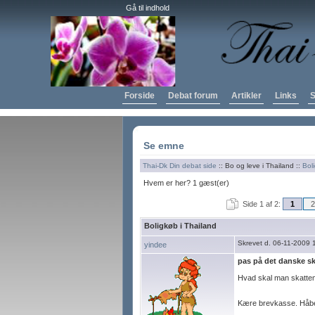
Gå til indhold
Forside
Debat forum
Artikler
Links
S
Se emne
Thai-Dk Din debat side
:: Bo og leve i Thailand ::
Boli
Hvem er her? 1 gæst(er)
Side 1 af 2:
1
2
Boligkøb i Thailand
Skrevet d. 06-11-2009 
yindee
pas på det danske s
Hvad skal man skattem
Kære brevkasse. Håber