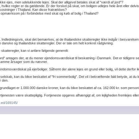
ikke ejes, men udelukkende lejes. Skal der alligevel betales skat af "værdi af jord"?
, hvilke regler er da gældende. Er der forskel på skat, om boligen udlejes hele året eller delvis
ostninger i Thailand. Kan disse fratrækkes?
 opmærksom på i forbindelse med skat og køb af bolig i Thailand?
ndledningsvis, skal det bemærkes, at de thailandske skatteregler ikke indgår i besvarelsen
 danske og thailandske skatteregler. Der er tale om helt konkret rådgivning.
katteregler, kan vi anføre følgende generelt:
jord" antages der, at du mener ejendomsværdiskat til beskatning i Danmark. Det er tidligere 
f samme årsager som du nævner.
ndomsværdiskat på ejerboliger. Såfremt der alene lejes en grund eller bolig, vil dette derfo
lskab, kan du blive beskattet af "fri sommerbolig". Det vil i bekræftende fald betyde, at du 
r den.
grundlaget er 1.000.000 danske kroner, kan du blive beskattet af ca. 162.000 kr. som person
rtjenesten være skattepligtig. Fortjeneste opgøres afhængigt af, om lejligheden fremlejes ell
...ed/169145/