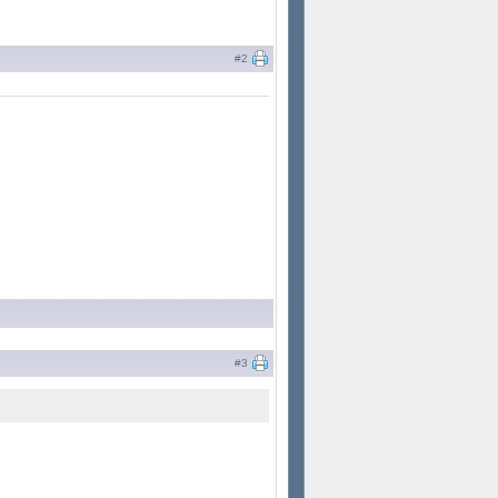
#2
#3