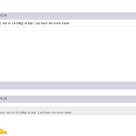
05:26
det er så billigt at leje. Lad bare din kone købe.
09:26
d, det er så billigt at leje. Lad bare din kone købe.