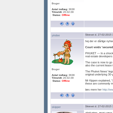
Bruger
Antal indlæg:
3638
Tilmeldt:
20.02.09
Status:
Offline
Skrevet d. 27-02-2015 
yindee
hej der er dårlige nyhe
Court voids 'secured
PHUKET — In a shock de
real estate developers 
The case is now to go t
also the current lease
Bruger
The Phuket News' legal
original underlying 30-
Antal indlæg:
3638
Tilmeldt:
20.02.09
Mr Kippen explained, "a
Status:
Offline
these are commonly ma
læs mere her
http://w
Skrevet d. 27-02-2015 
skipper
abekatten, æret være 