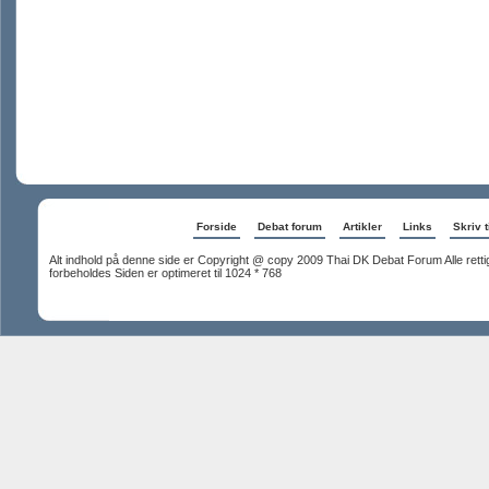
Forside
Debat forum
Artikler
Links
Skriv t
Alt indhold på denne side er Copyright @ copy 2009 Thai DK Debat Forum Alle rett
forbeholdes Siden er optimeret til 1024 * 768