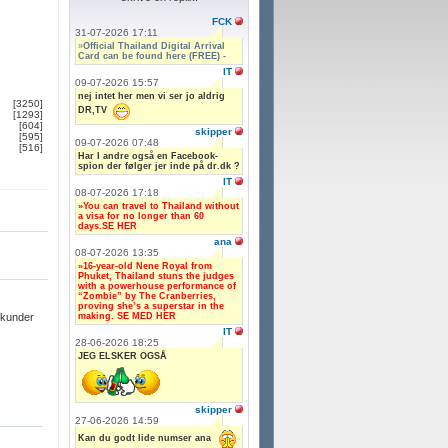
FCK
31-07-2026 17:11
»
Official Thailand Digital Arrival
Card can be found here (FREE) -
IT
09-07-2026 15:57
nej intet her men vi ser jo aldrig
[3250]
DR,TV
[1293]
[604]
skipper
[595]
09-07-2026 07:48
[516]
Har I andre også en Facebook-
spion der følger jer inde på dr.dk ?
IT
08-07-2026 17:18
»You can travel to Thailand without
a visa for no longer than 60
days.SE HER
ana
08-07-2026 13:35
»16-year-old Nene Royal from
Phuket, Thailand stuns the judges
with a powerhouse performance of
“Zombie” by The Cranberries,
proving she’s a superstar in the
making. SE MED HER
ekunder
IT
28-06-2026 18:25
JEG ELSKER OGSÅ
skipper
27-06-2026 14:59
Kan du godt lide numser ana