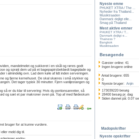
Nyeste emne
PHUKET XTRA / The ...
Nyheder fra Thailand...
Musiktraaden
Danmark dejligt elle...
Smag på Thailand
Mest aktive emner
PHUKET XTRA / T...
Danmark dejligt e...
Thainess ?
Bangkok
Musiktraaden
Besøgende
Gæster online: 41
iden, mandelmelet og sukkeret i en skål og røres godt
Ingen brugere online
se og sprøjt dem ud på et bagepapirsbeklædt bageplade og
er i almindelig ovn. Lad dem køle af lidt inden serveringen.
Antal brugere: 655
ne og fjerne kernehuset. De skal skæres i små stykker og
0
gen. Det tager typisk 30 minutter. Fjern vaniljestangen og
Nyeste bruger:
Anjin
173039220 besøg
g så er du klar til servering: Hvis du portionsanretter, så
grød og sæt et par makroner oven på. Top af med flødeskum
28400 besøg pr. dag
Siden dannet på: 0.07 s
·
·
·
ret bruger for at kunne vurdere.
Madopskrifter
eller meld dig til.
Nyeste opskrifter
urderinger endnu.