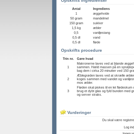
Opskrifts ingredienser
Antal
Ingrediens
1
æggehvide
50 gram
mandelmel
150 gram
sukker
1,5 kg
æbler
0,5
vaniljestang
0,5 dl
vand
0,5 dl
fløde
Opskrifts procedure
Trin nr.
Gøre hvad
Makronerne laves ved at blande æggehv
1
sammen. Hæld massen på en sprøjtepo
bag dem i cirka 20 minutter ved 150 grad
Æblegrøden laves ved at skrælle æbler
2
koges sammen med vandet og vaniljestan
mos æbler.
Fløden skal piskes til en let flødeskum o
3
brug et dybt glas og fyld bunden med 
og server straks.
Vurderinger
Du skal være registre
Log ind 
Ingen v