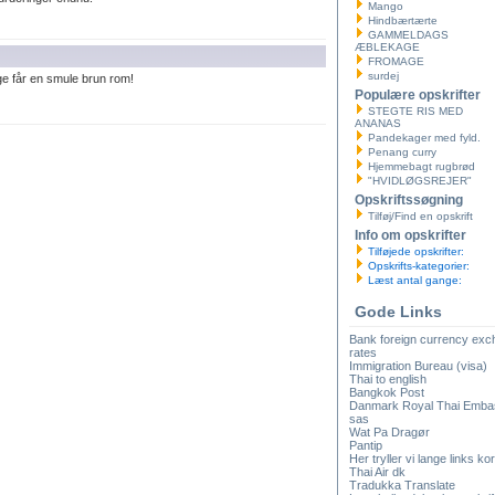
Mango
Hindbærtærte
GAMMELDAGS
ÆBLEKAGE
FROMAGE
surdej
ge får en smule brun rom!
Populære opskrifter
STEGTE RIS MED
ANANAS
Pandekager med fyld.
Penang curry
Hjemmebagt rugbrød
"HVIDLØGSREJER"
Opskriftssøgning
Tilføj/Find en opskrift
Info om opskrifter
Tilføjede opskrifter:
Opskrifts-kategorier:
Læst antal gange:
Gode Links
Bank foreign currency ex
rates
Immigration Bureau (visa)
Thai to english
Bangkok Post
Danmark Royal Thai Emba
sas
Wat Pa Dragør
Pantip
Her tryller vi lange links kor
Thai Air dk
Tradukka Translate