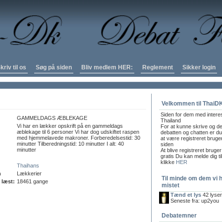
kriv til os
Søg på siden
Bliv medlem HER:
Reglement
Sikker login
Velkommen til ThaiD
Siden for dem med intere
GAMMELDAGS ÆBLEKAGE
Thailand
Vi har en lækker opskrift på en gammeldags
For at kunne skrive og de
æblekage til 6 personer Vi har dog udskiftet raspen
debatten og chatten er du 
med hjemmelavede makroner. Forberedelsestid: 30
at være registreret bruge
minutter Tilberedningstid: 10 minutter I alt: 40
siden
minutter
At blive registreret bruger
gratis Du kan melde dig ti
klikke
HER
Thaihans
n
Lækkerier
Til minde om dem vi 
 læst:
18461 gange
mistet
Tænd et lys
42 lyse
Seneste fra: up2you
Debatemner