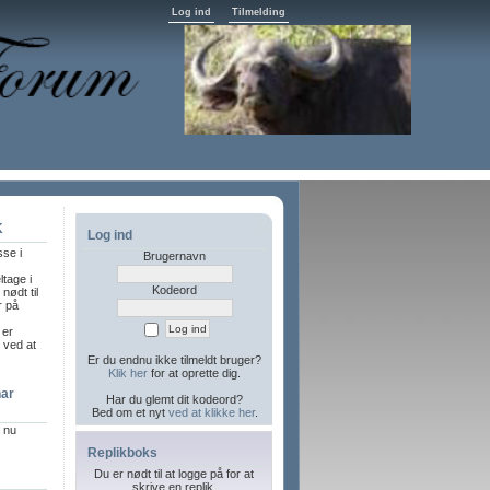
Log ind
Tilmelding
K
Log ind
sse i
Brugernavn
ltage i
Kodeord
nødt til
r på
 er
l ved at
Er du endnu ikke tilmeldt bruger?
Klik her
for at oprette dig.
har
Har du glemt dit kodeord?
Bed om et nyt
ved at klikke her
.
r nu
Replikboks
Du er nødt til at logge på for at
skrive en replik.