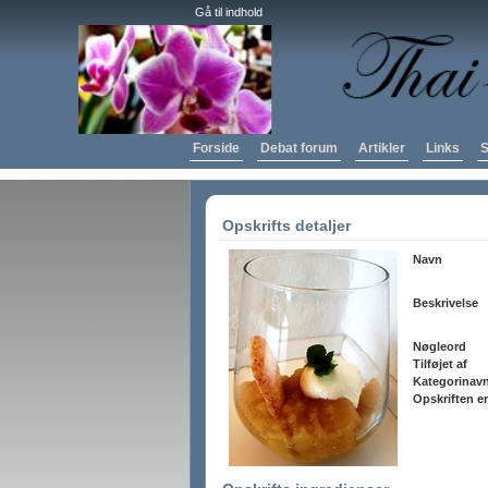
Gå til indhold
Forside
Debat forum
Artikler
Links
S
Opskrifts detaljer
Navn
Beskrivelse
Nøgleord
Tilføjet af
Kategorinav
Opskriften er