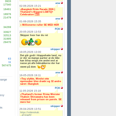
3933
ana
17540
02-06-2026 15:21
18461
»Bangkok Pride Parade 2026 |
Thailand’s Biggest LGBTQ+
18976
Celebration 🇹🇭
21479
ana
01-06-2026 15:35
» Millionerne ruller SE MED HER
34269
FCK
20-05-2026 13:53
33927
Skipper hvor har du ret
33513
31995
29470
skipper
19-05-2026 13:00
Det går godt i klappehatte land, nu
er der så mange partier at de ikke
63
kan blive enige om andet end at
11
nasse på alle båtnakkerne der har
567475
stemt på dem
ana
16-05-2026 19:11
»Tog ulykke, Mindst otte
change
mennesker blev dræbt og 32 andre
såret i Bangkok
FCK
11-05-2026 15:18
»Thailand's former Prime Minister
ssy
Thaksin Shinawatra has been
released from prison on parole. SE
mere her
skipper
te.
26-04-2026 13:51
https://videnskab.
..af-kraeft/